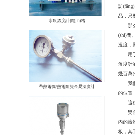
訪(fǎn
品
水銀溫度計價(jià)格
那么
(shí)
溫度
用
溫度計的
幾百萬(w
我
帶熱電偶/熱電阻雙金屬溫度計
的位置
這
雙金
內的液體
板