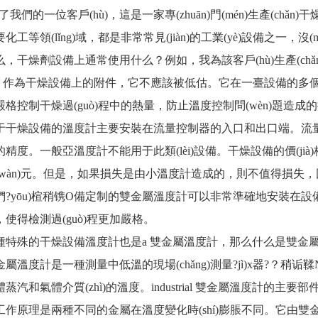
g)了我們的一位客戶(hù)，這是一家專(zhuān)門(mén)生產(chǎn)干
，只要化工等領(lǐng)域，都是非常常見(jiàn)的工業(yè)設備之一
，干燥劑設備上通常使用什么？例如，我為該客戶(hù)生產(ch
間。作為干燥設備上的附件，它不應該被低估。它在一臺設備的多個
，嚴格控制干燥過(guò)程中的熱量，防止溫度控制問(wèn)題造成的
于干燥設備的溫度計主要安裝在流量控制器的入口和出口端。流量和溫
精度。一般亞溫度計不能用于此類(lèi)設備。干燥設備的價(jià)格
àn)元。但是，如果損失是由小溫度計造成的，則不值得損失
們?yōu)楦稍镌O備定制的雙金屬溫度計可以非常準確地安裝在設備上
，使得檢測過(guò)程更加嚴格。
種特殊的干燥設備溫度計也是a 雙金屬溫度計，那么什么是雙金屬
屬溫度計是一種測量中低溫的現場(chǎng)測量?jì)x器?？稍诟鞣
蒸汽和氣體介質(zhì)的溫度。industrial 雙金屬溫
，其工作原理是兩種不同的金屬在溫度變化時(shí)膨脹不同。它由雙