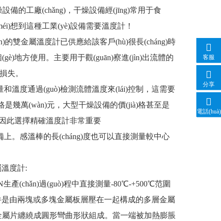
燥設備的工廠(chǎng)，干燥設備經(jīng)常用于食
，沒(méi)想到這種工業(yè)設備需要溫度計！
ǎn)的雙金屬溫度計已供應給該客戶(hù)很長(cháng)時
(gè)地方使用。主要用于觀(guān)察進(jìn)出流體的
客服
損失。
分享
度通過(guò)檢測流體溫度來(lái)控制，這需要
是幾萬(wàn)元，大型干燥設備的價(jià)格甚至是
電話(huà)
，因此選擇精確溫度計非常重要
。感溫棒的長(cháng)度也可以直接測量較中心
溫度計:
N生產(chǎn)過(guò)程中直接測量-80℃-+500℃范圍
度計的主要部件是由兩塊或多塊金屬板層壓在一起構成的多層金屬
金屬片纏繞成圓形彎曲形狀組成。當一端被加熱膨脹