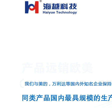
首頁(yè)
雙金屬溫度計
電接點(d
民用溫度計
新聞資訊
關(guān)