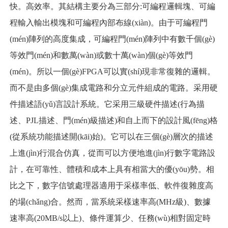
快。高效率。其結構主要分為三部分:可編程邏輯塊、可編
程輸入輸出模塊和可編程內部布線(xiàn)。由于可編程門
(mén)陣列的高度集成，可編程門(mén)陣列中有數千個(gè)
等效門(mén)和數萬(wàn)或數十萬(wàn)個(gè)等效門
(mén)。所以一個(gè)FPGA可以實(shí)現非常復雜的邏輯。
而不是由多個(gè)集成電路和分立元件組成的電路。采用硬
件描述語(yǔ)言設計系統。它采用三級硬件描述(行為描
述、PJL描述、門(mén)級描述)和自上而下的設計風(fēng)格
(從系統功能描述開(kāi)始)。它可以在三個(gè)層次的描述
上進(jìn)行混合仿真，從而可以方便地進(jìn)行數字電路設
計，在可靠性、體積和成本上具有相當大的優(yōu)勢。相
比之下，數字信號處理器適用于采樣率低、軟件復雜度高
的場(chǎng)合。然而，當系統采樣速率高(MHz級)、數據
速率高(20MB/s以上)、條件運算少、任務(wù)相對固定時