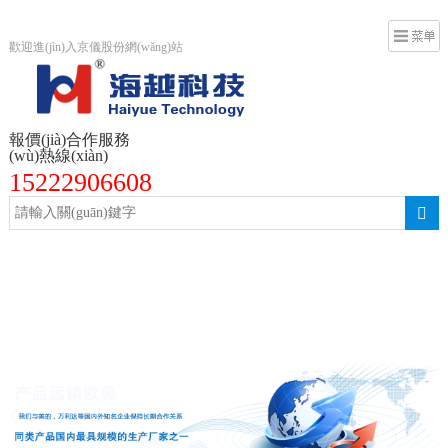
歡迎進(jìn)入京儀股份網(wǎng)站
報價(jià)合作服務
(wù)熱線(xiàn)
15222906608
首頁(yè)
雙金屬溫度計
電接點(diǎn)雙金屬溫度計
精密溫度計
熱電偶溫度計
數字溫度計
貝克曼溫度計
民用溫度計
新聞資訊
關(guān)于我們