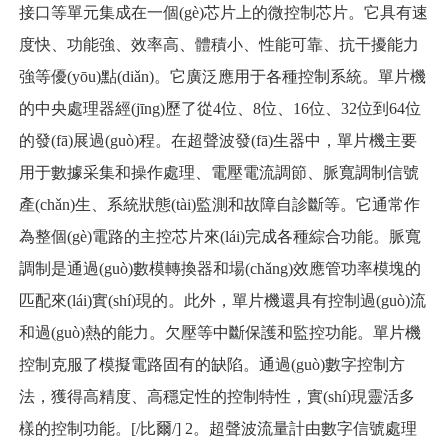
接口等單元集成在一個(gè)芯片上的微控制芯片。它具有速
度快、功能強、效率高、體積小、性能可靠、抗干擾能力
強等優(yōu)點(diǎn)。它廣泛應用于各種控制系統。單片機
的中央處理器經(jīng)歷了從4位、8位、16位、32位到64位
的發(fā)展過(guò)程。在超聲波發(fā)生器中，單片機主要
用于數據采集和操作處理、電壓電流調節、脈寬調制信號
產(chǎn)生、系統狀態(tài)監測和故障自診斷等。它通常作
為整個(gè)電路的主控芯片來(lái)完成各種綜合功能。脈寬
調制是通過(guò)數模轉換器和場(chǎng)效應管功率模塊的
匹配來(lái)實(shí)現的。此外，單片機還具有控制過(guò)流
和過(guò)熱的能力。欠壓等中斷保護和監控功能。單片機
控制克服了模擬電路固有的缺陷。通過(guò)數字控制方
法，獲得高精度、高穩定性的控制特性，實(shí)現靈活多
樣的控制功能。[/比爾/] 2。超聲波流量計由數字信號處理