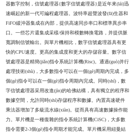
器數字控制，信號處理器{數字信號處理器}是近年來(lái)迅
速崛起的新一代可編程處理器。波特率超聲波發(fā)生器和
FiFO緩沖器集成在內部，提供高速同步串口和標準異步串
口。一些芯片還集成采樣/保持和模數轉換電路，并提供脈
寬調制信號輸出。與單片機相比，數字信號處理器具有更
快的CPU速度。更高的集成度和更大的存儲容量。數字信
號處理器是精簡(jiǎn)指令系統計算機(Risc)。通過(guò)并行
處理技術(shù)，大多數指令可以在一個(gè)周期內完成，多
個(gè)指令可以在一個(gè)指令周期內完成。同時(shí)，數
字信號處理器采用改進(jìn)的哈佛結構，具有獨立的程序和
數據空間，允許同時(shí)存儲程序和數據。內置高速硬件
乘法器增加了多級流水線(xiàn)。從而具有高速數據操作能
力。單片機是一種復雜的指令系統計算機(CiSC)，大多數
指令需要2-3個(gè)指令周期才能完成。單片機采用紐曼結