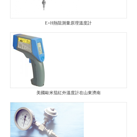
E+H熱阻測量原理溫度計
美國歐米茄紅外溫度計在山東濟南