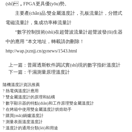
(shí)，FPGA更具優(yōu)勢。
主要產(chǎn)品:雙金屬溫度計，孔板流量計，分體式
電磁流量計，集成功率棒流量計
“數字控制技術(shù)在超聲波流量計超聲波發(fā)生器
中的應用 ”本文地址，轉載請勿刪除！
http://wap.jxznjj.cn/gynews/1543.html
上一篇：
普羅透斯軟件調試實(shí)現的數字指針溫度計
下一篇：
干濕測量原理溫度計
隨機溫度計資訊推薦
?
熱電偶溫度計應用
?
雙金屬溫度計的原理和結構
?
數字顯示器的特點(diǎn)和工作原理雙金屬溫度計
?
在烤箱中使用雙金屬溫度計烘焙助手
?
購買(mǎi)鍋爐溫度計
?
測量表面溫度溫度計
?
溫度計的通用分類(lèi)和用途