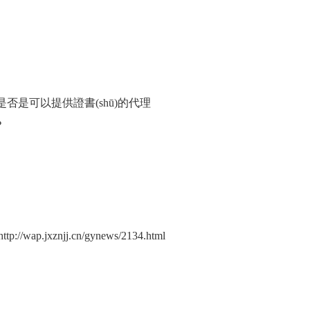
ú)論它是否是可以提供證書(shū)的代理
？
p.jxznjj.cn/gynews/2134.html