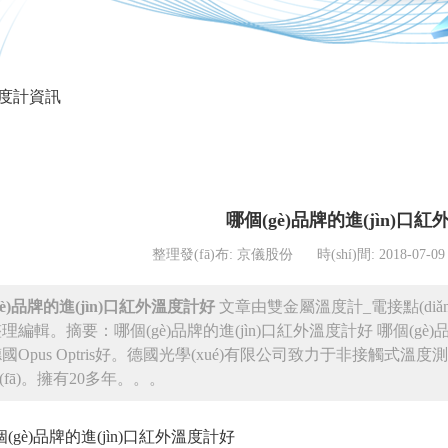
溫度計資訊
哪個(gè)品牌的進(jìn)口
整理發(fā)布: 京儀股份
時(shí)間: 2018-07-09
gè)品牌的進(jìn)口紅外溫度計好
文章由雙金屬溫度計_電接點(diǎn
編輯。摘要：哪個(gè)品牌的進(jìn)口紅外溫度計好 哪個(gè)
Opus Optris好。德國光學(xué)有限公司致力于非接觸式溫度測量領
fā)。擁有20多年。。。
(gè)品牌的進(jìn)口紅外溫度計好