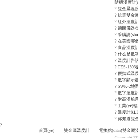
隨機溫度計
?
雙金屬溫度
?
抗震雙金屬
?
紅外溫度
?
德圖儀器/迷
?
采購說(sh
?
在美國哪個
?
食品溫度計
?
什么是數
?
溫度計告
?
TES-1303
?
便攜式溫
?
數字顯示
?
SWK-2
?
數字溫度計價
?
耐高溫船用
?
工業(yè)
?
溫度計XLFB-
?
你知道雙金
?
首頁(yè)
雙金屬溫度計
電接點(diǎn)雙金
Copyrigh