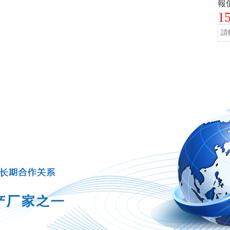
報價
1
iǎn)雙金屬溫度計
精密溫度計
熱電偶溫度計
于我們