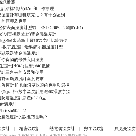
資訊推薦
計結構特點(diǎn)和工作原理
溫度計有哪種填充油？有什么區別
計的原理及應用
你表面溫度計型號:TESTO-905-T2圖書(shū)
uō)明電接點(diǎn)雙金屬溫度計
(gè)歐米茄掌上電腦溫度計比較方便
/數字溫度計/數碼顯示器溫度計型
字顯示器雙金屬溫度計
訴你食物的最佳入口溫度
溫度計([/K0/])技術(shù)數據
度計三角夾的安裝和使用
器雙金屬溫度計溫度要求
地面溫度計和地面溫度探頭的應用與選擇
(jià)格/數字溫度計用途/武漢數字溫
防震溫度計新產(chǎn)品
輻射溫度計
testo905-T2
屬溫度計的誤差范圍嗎？
屬溫度計
精密溫度計
熱電偶溫度計
數字溫度計
貝克曼溫度
t ??京儀股份 版權所有
皖I(lǐng)CP備14020437號-16