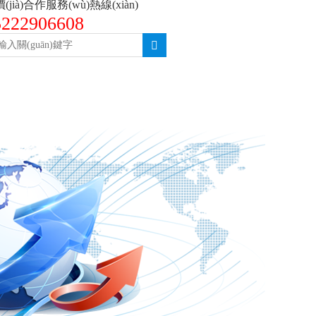
(jià)合作服務(wù)熱線(xiàn)
5222906608
數字溫度計
貝克曼溫度計