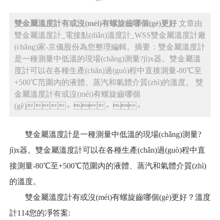
雙金屬溫度計有或沒(méi)有螺旋齒哪個(gè)更好
文章由
雙金屬溫度計_電接點(diǎn)溫度計_WSS雙金屬溫度計廠
(chǎng)家-京儀股份為您整理編輯。摘要：雙金屬溫度計
是一種測量中低溫的現場(chǎng)測量?jì)x器。雙金屬溫
度計可以在各種生產(chǎn)過(guò)程中直接測量-80℃至
+500℃范圍內的液體、蒸汽和氣體介質(zhì)的溫度。 雙
金屬溫度計有或沒(méi)有螺旋齒哪個
(gè)。。。
雙金屬溫度計是一種測量中低溫的現場(chǎng)測量?
jì)x器。雙金屬溫度計可以在各種生產(chǎn)過(guò)程中直
接測量-80℃至+500℃范圍內的液體、蒸汽和氣體介質(zhì)
的溫度。
雙金屬溫度計有或沒(méi)有螺旋齒哪個(gè)更好？溫度
計114您的凈答案: