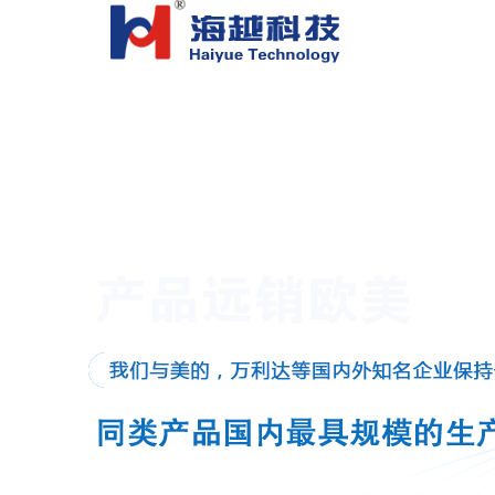
首頁(yè)
雙金屬溫度計
電接點(d
民用溫度計
新聞資訊
關(guān)