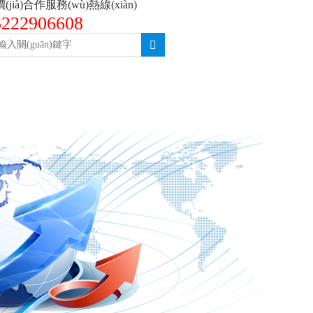
(jià)合作服務(wù)熱線(xiàn)
5222906608
數字溫度計
貝克曼溫度計