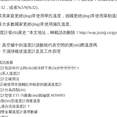
2，或者№5/9(№32)。
英美家庭更經(jīng)常使用華氏溫度，德國更經(jīng)常使用萊勒溫度
大多數國家更經(jīng)常使用攝氏溫度。
度計發(fā)展史 ”本文地址，轉載請勿刪除！http://wap.jxznjj.cn/gyne
：
真空爐中的溫度計讀數能代表空間的實(shí)際溫度嗎
：
干濕球概述溫度計及其工作原理
資訊推薦
告訴你什么時(shí)候冷靜下來(lái)！
ián)系人溫度計
度計正確用法
n)于正確使用非接觸紅外輻射的建議溫度計
分為四類(lèi)
號:ETI-76圖書(shū)館編號:M394993
類(lèi)型溫度計測量溫度
合洗澡溫度計？
鋼雙金屬溫度計選擇數據