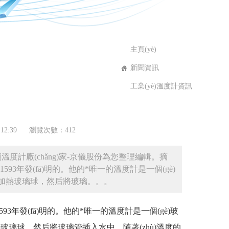
主頁(yè)
新聞資訊
工業(yè)溫度計資訊
 12:39
瀏覽次數：
412
計廠(chǎng)家-京儀股份為您整理編輯。摘
在1593年發(fā)明的。他的*唯一的溫度計是一個(gè)
璃球，然后將玻璃。。。
1593年發(fā)明的。他的*唯一的溫度計是一個(gè)玻
加熱玻璃球，然后將玻璃管插入水中。隨著(zhù)溫度的