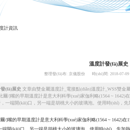
溫度計資訊
溫度計發(fā)展史
整理發(fā)布: 京儀股份
時(shí)間: 2018-07-09
發(fā)展史
文章由雙金屬溫度計_電接點(diǎn)溫度計_WSS雙金屬溫度
比爾/]嘴的早期溫度計是意大利科學(xué)家伽利略(1564 ~ 1642)
，一端開(kāi)口，另一端是胡桃大小的玻璃泡。使用時(shí)，先加熱玻
比爾/]嘴的早期溫度計是意大利科學(xué)家伽利略(1564 ~ 1642)在
，一端開(kāi)口，另一端是胡桃大小的玻璃泡。使用時(shí)，先