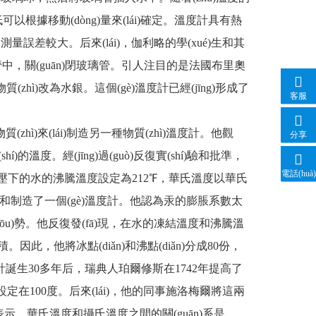
的高低可以根據移動(dòng)量來(lái)確定。溫度計具有熱
差較大。后來(lái)，伽利略的學(xué)生和其
入管中，關(guān)閉玻璃管。引人注目的是法國布里奧
(zhì)改為水銀。這個(gè)溫度計已經(jīng)形成了
客服
hì)來(lái)制造另一種物質(zhì)溫度計。他觀
分享
。經(jīng)過(guò)反復實(shí)驗和批準，
電話(huà)
大氣壓下的水的沸騰溫度設定為212℉，華氏溫度以華氏
)也設計和制造了一個(gè)溫度計。他認為汞的膨脹系數太
ōu)勢。他反復發(fā)現，在水的凍結溫度和沸騰溫
，他將冰點(diǎn)和沸點(diǎn)分成80份，
度計誕生30多年后，瑞典人珀爾修斯在1742年提高了
設定在100度。后來(lái)，他的同事施洛梅爾將這兩
表示。華氏溫度和攝氏溫度之間的關(guān)系是