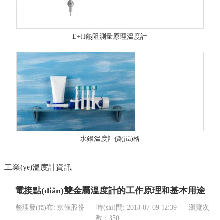
E+H熱阻測量原理溫度計
水銀溫度計價(jià)格
工業(yè)溫度計資訊
電接點(diǎn)雙金屬溫度計的工作原理和基本用途
整理發(fā)布: 京儀股份
時(shí)間: 2018-07-09 12:39
瀏覽次
數：
350