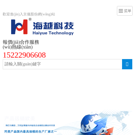
歡迎進(jìn)入京儀股份網(wǎng)站
報價(jià)合作服務
(wù)熱線(xiàn)
15222906608
首頁(yè)
雙金屬溫度計
電接點(diǎn)雙金屬溫度計
精密溫度計
熱電偶溫度計
數字溫度計
貝克曼溫度計
民用溫度計
新聞資訊
關(guān)于我們